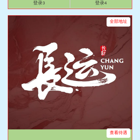
登录3
登录4
全部地址
查看待遇