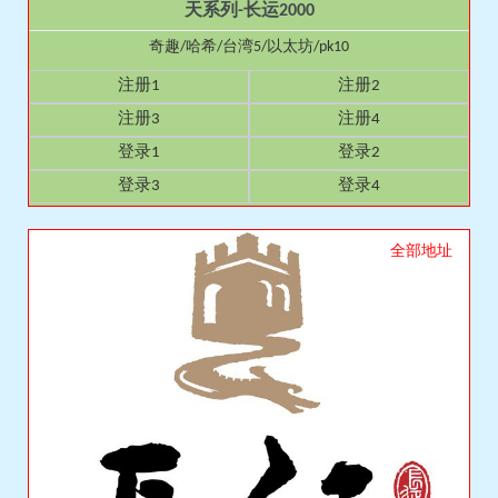
天系列-长运2000
奇趣/哈希/台湾5/以太坊/pk10
注册1
注册2
注册3
注册4
登录1
登录2
登录3
登录4
全部地址