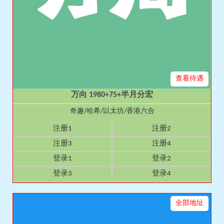
查看待遇
万向 1980+75+半月分宏
奇趣/哈希/以太坊/香港六合
注册1
注册2
注册3
注册4
登录1
登录2
登录3
登录4
全部地址