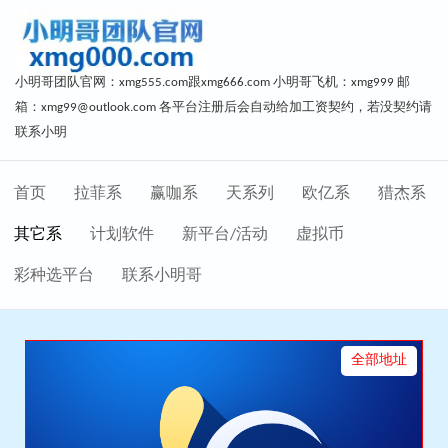
小明哥团队官网：xmg555.com跟xmg666.com 小明哥飞机：xmg999 邮
箱：xmg99@outlook.com 各平台注册后会自动给加工资契约，若没契约请
联系小明
首页
拉菲系
赢咖系
天系列
欧亿系
猎杰系
其它系
计划软件
新平台/活动
虚拟币
彩种选平台
联系小明哥
全部地址