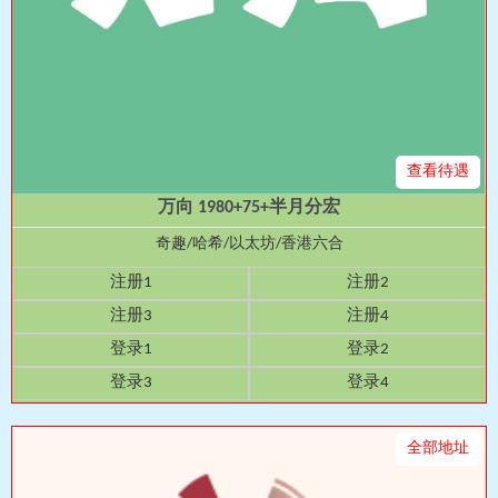
查看待遇
万向 1980+75+半月分宏
奇趣/哈希/以太坊/香港六合
注册1
注册2
注册3
注册4
登录1
登录2
登录3
登录4
全部地址