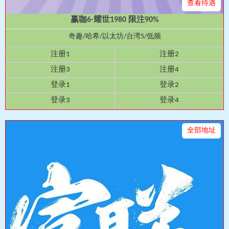
查看待遇
赢咖6-耀世1980 限注90%
奇趣/哈希/以太坊/台湾5/低频
注册1
注册2
注册3
注册4
登录1
登录2
登录3
登录4
全部地址