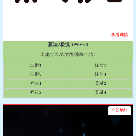
查看详情
赢咖7极悦 1990+50
奇趣/哈希/以太坊/涨跌/台湾5
注册1
注册2
注册3
注册4
登录1
登录2
登录3
登录4
全部地址