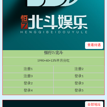
查看待遇
恒行7/北斗
1990+40+13%半月分红
注册1
注册2
注册3
登录1
登录2
登录3
登录4
登录5
全部地址