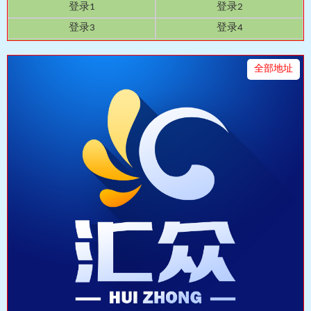
登录1
登录2
登录3
登录4
全部地址