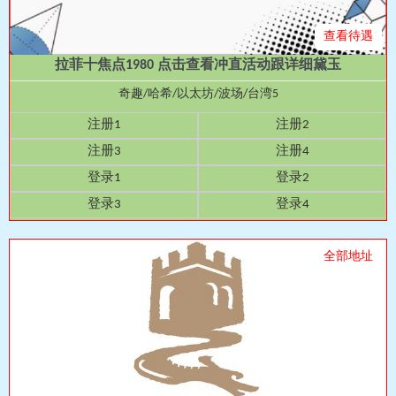
查看待遇
拉菲十焦点1980 点击查看冲直活动跟详细黛玉
奇趣/哈希/以太坊/波场/台湾5
注册1
注册2
注册3
注册4
登录1
登录2
登录3
登录4
全部地址