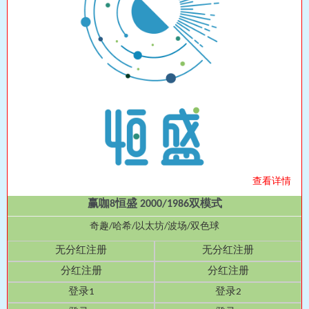
查看详情
赢咖8恒盛 2000/1986双模式
奇趣/哈希/以太坊/波场/双色球
无分红注册
无分红注册
分红注册
分红注册
登录1
登录2