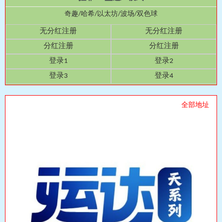
奇趣/哈希/以太坊/波场/双色球
无分红注册
无分红注册
分红注册
分红注册
登录1
登录2
登录3
登录4
全部地址