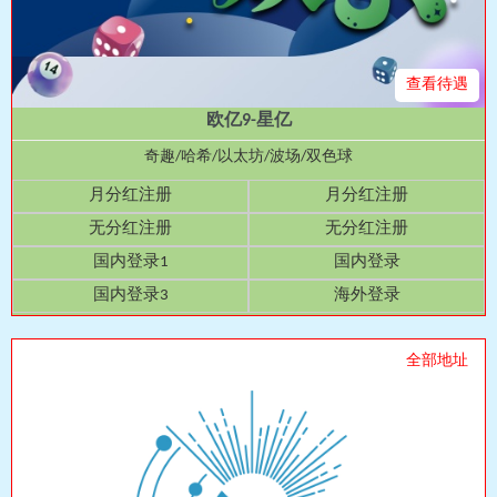
查看待遇
欧亿9-星亿
奇趣/哈希/以太坊/波场/双色球
月分红注册
月分红注册
无分红注册
无分红注册
国内登录1
国内登录
国内登录3
海外登录
全部地址